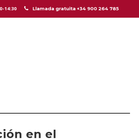
00-14:30
Llamada gratuita +34 900 264 785
Inicio
La firma
Equipo
Legal
Asesorí
ción en el