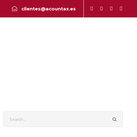
clientes@acountax.es
a
Peritaje
Publicaciones
Contacto