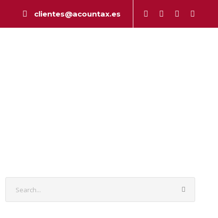
clientes@acountax.es
a
Peritaje
Publicaciones
Contacto