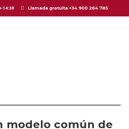
0-14:30
Llamada gratuita +34 900 264 785
Inicio
La firma
Equipo
Legal
Asesorí
n modelo común de