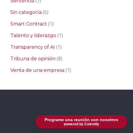
(7)
Sentencia
(5)
Sin categoría
(1)
Smart Contract
(1)
Talento y liderazgo
(1)
Transparency of AI
(8)
Tribuna de opinión
(1)
Venta de una empresa
Programe una reunión con nosotros
powered by Calendly