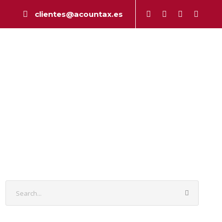
clientes@acountax.es
a
Peritaje
Publicaciones
Contacto