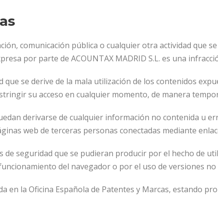
cas
ación, comunicación pública o cualquier otra actividad que s
expresa por parte de ACOUNTAX MADRID S.L. es una infracción 
e se derive de la mala utilización de los contenidos expue
o restringir su acceso en cualquier momento, de manera temp
edan derivarse de cualquier información no contenida u err
áginas web de terceras personas conectadas mediante enlace
de seguridad que se pudieran producir por el hecho de util
 funcionamiento del navegador o por el uso de versiones no 
n la Oficina Española de Patentes y Marcas, estando prohi