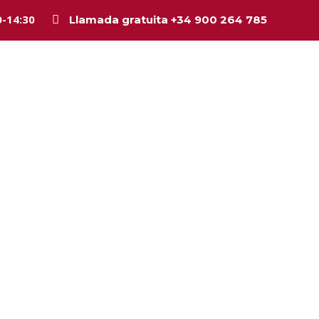
0-14:30
Llamada gratuita +34 900 264 785
, Política de 
Inicio
La firma
Equipo
Legal
Asesorí
 Cookies