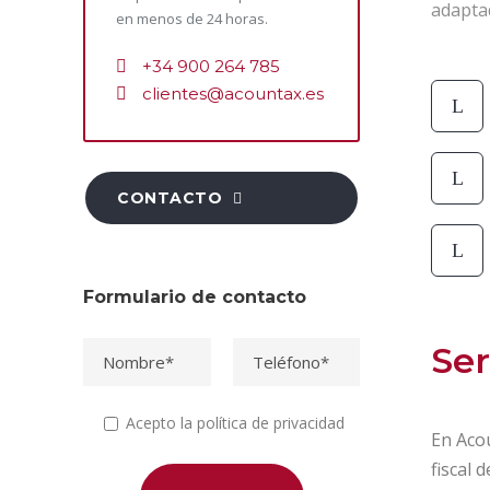
adaptad
en menos de 24 horas.
+34 900 264 785
clientes@acountax.es
CONTACTO
Formulario de contacto
Ser
Acepto la política de privacidad
En Acou
fiscal 