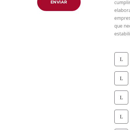
cumplir
elabora
empres
que nec
estabil