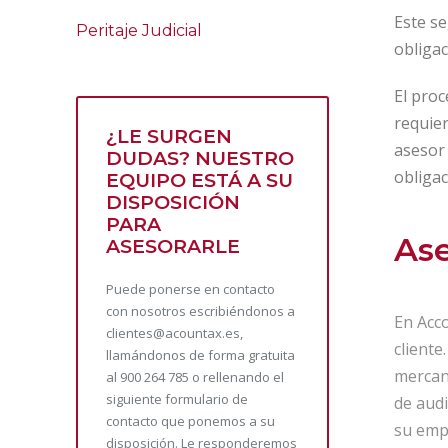
Este se
Peritaje Judicial
obligac
El proc
requie
¿LE SURGEN
asesor
DUDAS? NUESTRO
obligac
EQUIPO ESTÁ A SU
DISPOSICIÓN
PARA
Ase
ASESORARLE
Puede ponerse en contacto
con nosotros escribiéndonos a
En Acco
clientes@acountax.es,
client
llamándonos de forma gratuita
mercant
al 900 264 785 o rellenando el
siguiente formulario de
de audi
contacto que ponemos a su
su emp
disposición. Le responderemos