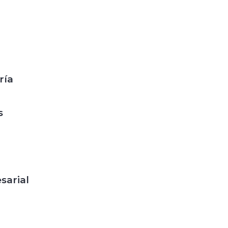
ría
s
sarial