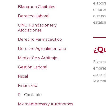
elabora
Blanqueo Capitales
empres
que nec
Derecho Laboral
estabil
ONG, Fundaciones y
Asociaciones
Derecho Farmacéutico
¿Qu
Derecho Agroalimentario
Mediación y Arbitraje
El ases
Gestión Laboral
empresa
asesorí
Fiscal
la empr
Financiera
Contable
Microempresas y Autónomos