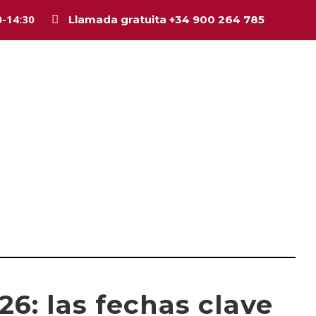
0-14:30
Llamada gratuita +34 900 264 785
Inicio
La firma
Equipo
Legal
Asesorí
26: las fechas clave