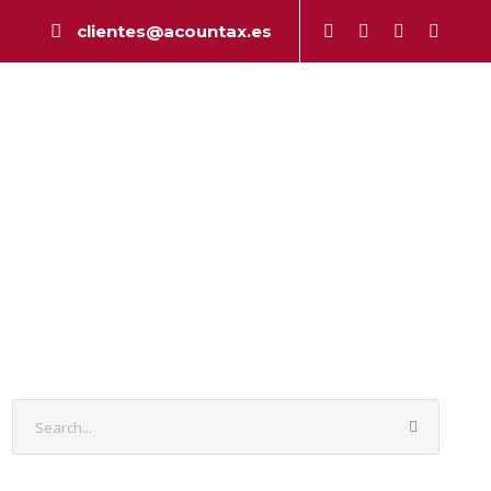
clientes@acountax.es
a
Peritaje
Publicaciones
Contacto