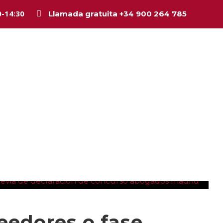
0-14:30
Llamada gratuita +34 900 264 785
Inicio
La firma
Equipo
Legal
Asesorí
eedores o fase