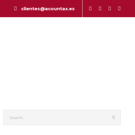
clientes@acountax.es
a
Peritaje
Publicaciones
Contacto