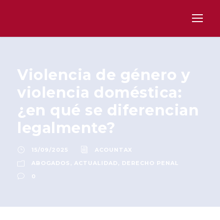
Violencia de género y
violencia doméstica:
¿en qué se diferencian
legalmente?
15/09/2025
ACOUNTAX
ABOGADOS
,
ACTUALIDAD
,
DERECHO PENAL
0