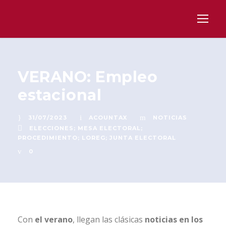
VERANO: Empleo
estacional
31/07/2023
ACOUNTAX
NOTICIAS
ELECCIONES; MESA ELECTORAL;
PROCEDIMIENTO; LOREG; JUNTA ELECTORAL
0
Con
el verano
, llegan las clásicas
noticias en los