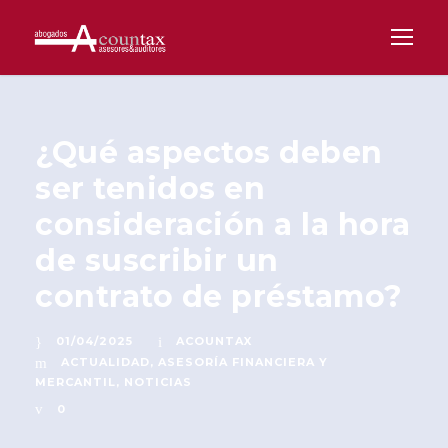
¿Qué aspectos deben
ser tenidos en
consideración a la hora
de suscribir un
contrato de préstamo?
01/04/2025
ACOUNTAX
ACTUALIDAD
,
ASESORÍA FINANCIERA Y
MERCANTIL
,
NOTICIAS
0