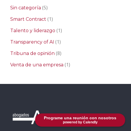
(5)
Sin categoría
(1)
Smart Contract
(1)
Talento y liderazgo
(1)
Transparency of AI
(8)
Tribuna de opinión
(1)
Venta de una empresa
Programe una reunión con nosotros
powered by Calendly