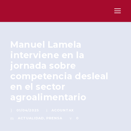
Manuel Lamela
interviene en la
jornada sobre
competencia desleal
en el sector
agroalimentario
01/04/2025
ACOUNTAX
ACTUALIDAD
,
PRENSA
0