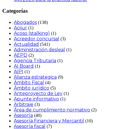
Categorías
Abogados
(138)
Acijur
(1)
Acoso (stalking)
(1)
Acreedor concursal
(3)
Actualidad
(541)
Administración desleal
(1)
AEPD
(2)
Agencia Tributaria
(1)
AI Board
(1)
AIPI
(1)
Alianza estrategica
(9)
Ámbito Fiscal
(4)
Ámbito jurídico
(5)
Anteproyecto de Ley
(1)
Apunte informativo
(1)
Arbitraje
(3)
Área de cumplimiento normativo
(2)
Asesoría
(40)
Asesoría Financiera y Mercantil
(10)
Asesoría fiscal
(7)