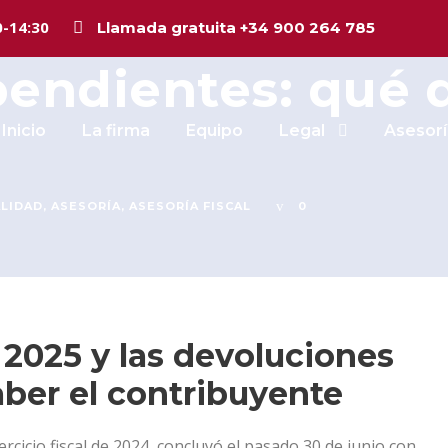
la Renta 2025 y 
0-14:30
Llamada gratuita +34 900 264 785
endientes: qué 
Inicio
La firma
Equipo
Legal
Asesorí
LIDAD
,
ASESORÍA
,
ASESORÍA FISCAL
0
2025 y las devoluciones
ber el contribuyente
ercicio fiscal de 2024, concluyó el pasado 30 de junio con