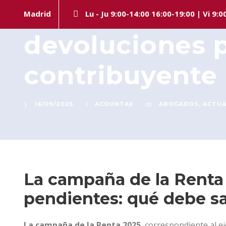
La campaña de 
Madrid
Lu - Ju 9:00-14:00 16:00-19:00 | Vi 9:0
devoluciones p
contribuyente
16/09/2025
ACOUNTAX
ABOGADOS
,
ACTUA
La campaña de la Renta 
pendientes: qué debe sa
La campaña de la Renta 2025
, correspondiente al ej