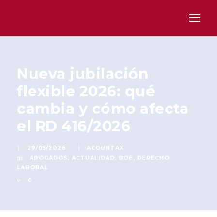
Nueva jubilación
flexible 2026: qué
cambia y cómo afecta
el RD 416/2026
29/05/2026
ACOUNTAX
ABOGADOS
,
ACTUALIDAD
,
BOE
,
DERECHO
LABORAL
0