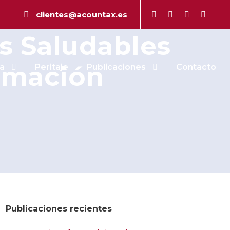
y el Instituto
clientes@acountax.es
os Saludables
ormación
a
Peritaje
Publicaciones
Contacto
Publicaciones recientes