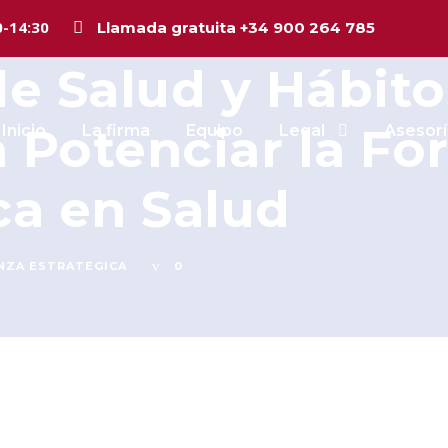
 Acountax Madrid 
0-14:30
Llamada gratuita +34 900 264 785
de Salud y Hábit
 Potenciar la F
Inicio
La firma
Equipo
Legal
Asesorí
ca en Salud
NZA ESTRATEGICA
0