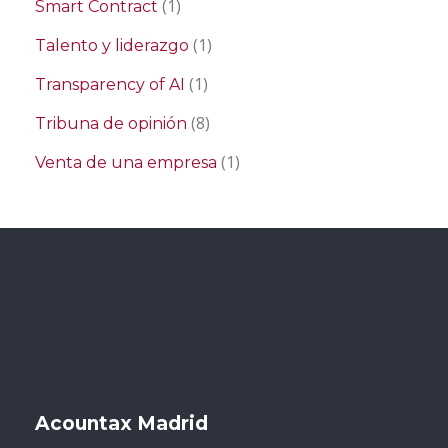
(1)
Smart Contract
(1)
Talento y liderazgo
(1)
Transparency of AI
(8)
Tribuna de opinión
(1)
Venta de una empresa
Acountax Madrid