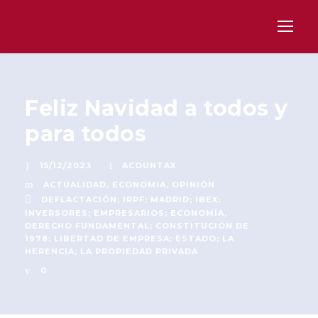
Feliz Navidad a todos y
para todos
15/12/2023
ACOUNTAX
ACTUALIDAD
,
ECONOMIA
,
OPINIÓN
DEFLACTACIÓN; IRPF; MADRID; IBEX;
INVERSORES; EMPRESARIOS; ECONOMÍA
,
DERECHO FUNDAMENTAL; CONSTITUCIÓN DE
1978; LIBERTAD DE EMPRESA; ESTADO; LA
HERENCIA; LA PROPIEDAD PRIVADA
0