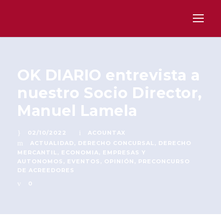
OK DIARIO entrevista a
nuestro Socio Director,
Manuel Lamela
02/10/2022
ACOUNTAX
ACTUALIDAD
,
DERECHO CONCURSAL
,
DERECHO
MERCANTIL
,
ECONOMIA
,
EMPRESAS Y
AUTONOMOS
,
EVENTOS
,
OPINIÓN
,
PRECONCURSO
DE ACREEDORES
0