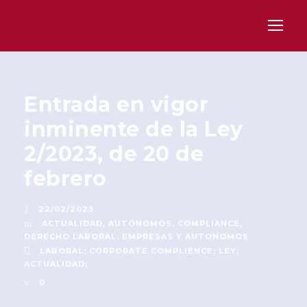
Entrada en vigor
inminente de la Ley
2/2023, de 20 de
febrero
22/02/2023
ACTUALIDAD
,
AUTÓNOMOS
,
COMPLIANCE
,
DERECHO LABORAL
,
EMPRESAS Y AUTONOMOS
LABORAL; CORPORATE COMPLIENCE; LEY;
ACTUALIDAD;
0