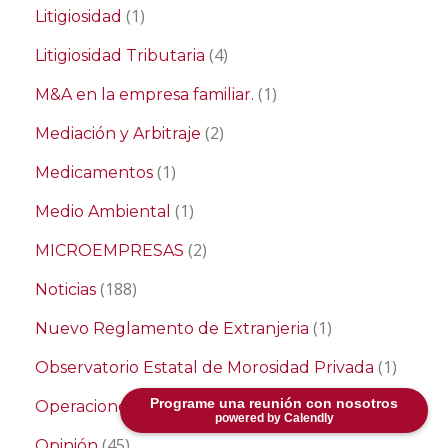
(1)
Litigiosidad
(4)
Litigiosidad Tributaria
(1)
M&A en la empresa familiar.
(2)
Mediación y Arbitraje
(1)
Medicamentos
(1)
Medio Ambiental
(2)
MICROEMPRESAS
(188)
Noticias
(1)
Nuevo Reglamento de Extranjeria
(1)
Observatorio Estatal de Morosidad Privada
Programe una reunión con nosotros
(1)
Operaciones de M&A
powered by Calendly
(45)
Opinión