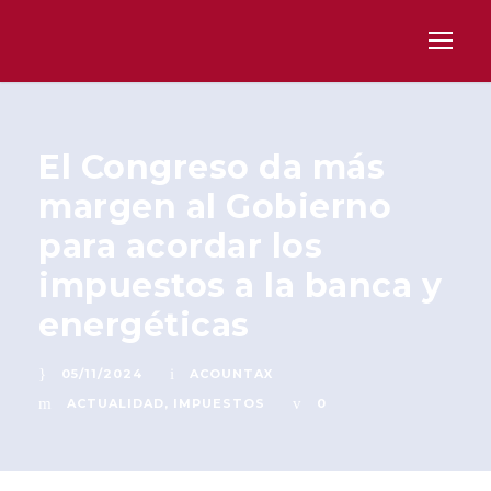
El Congreso da más
margen al Gobierno
para acordar los
impuestos a la banca y
energéticas
05/11/2024
ACOUNTAX
ACTUALIDAD
,
IMPUESTOS
0