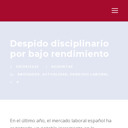
Despido disciplinario
por bajo rendimiento
09/09/2025
ACOUNTAX
ABOGADOS
,
ACTUALIDAD
,
DERECHO LABORAL
0
En el último año, el mercado laboral español ha