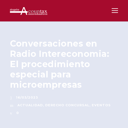
Conversaciones en
Radio Intereconomia:
El procedimiento
especial para
microempresas
16/03/2023
ACTUALIDAD
,
DERECHO CONCURSAL
,
EVENTOS
0