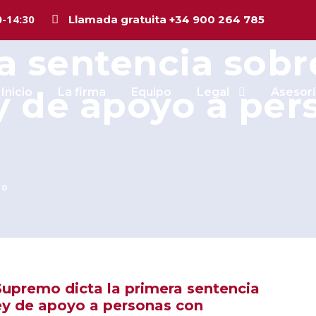
mativa «El Tribu
0-14:30
Llamada gratuita +34 900 264 785
a sentencia sobr
y de apoyo a per
Inicio
La firma
Equipo
Legal
Asesorí
0
 Supremo dicta la primera sentencia
Ley de apoyo a personas con