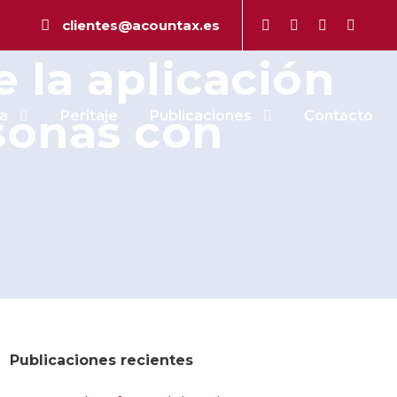
nal Supremo
clientes@acountax.es
e la aplicación
sonas con
a
Peritaje
Publicaciones
Contacto
Publicaciones recientes