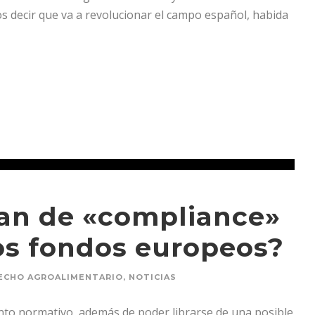
s decir que va a revolucionar el campo español, habida
lan de «compliance»
los fondos europeos?
ECHO AGROALIMENTARIO
,
NOTICIAS
nto normativo, además de poder librarse de una posible