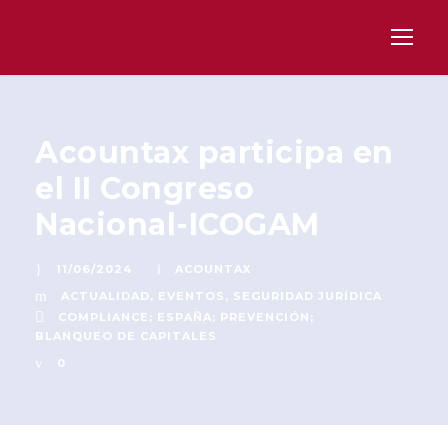
Acountax participa en
el II Congreso
Nacional-ICOGAM
11/06/2024
ACOUNTAX
ACTUALIDAD
,
EVENTOS
,
SEGURIDAD JURÍDICA
COMPLIANCE; ESPAÑA; PREVENCIÓN;
BLANQUEO DE CAPITALES
0