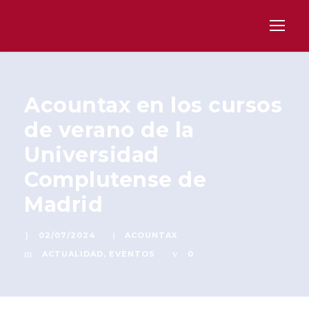
Acountax en los cursos
de verano de la
Universidad
Complutense de
Madrid
02/07/2024
ACOUNTAX
ACTUALIDAD
,
EVENTOS
0