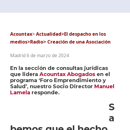
Acountax
>
Actualidad>El despacho en los
medios>Radio> Creación de una Asociación
Madrid 6 de marzo de 2024
En la
sección de c
onsultas jurídicas
que lidera
Acountax Abogados
en el
programa
‘Foro Emprendimiento y
Salud’
,
nuestro Socio Director
Manuel
Lamela
responde.
S
a
bemos que el hecho