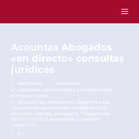
Acountax Abogados
«en directo» consultas
jurídicas
06/03/2024
ACOUNTAX
ASESORÍA
,
ASOCIACIONES Y FUNDACIONES
,
NOTICIAS
,
SALUD
ASOCIACIÓN; FUNDACIÓN; TRÁMITES PARA
CREACIÓN DE ASOCIACIÓN; TERCER SECTOR
,
RELACION LABORA; CONTRATO; TRABAJADOR;
ESTATUTO DEL TRABAJADOR; CONVENIO
COLECTIVO
0