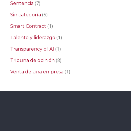
(7)
Sentencia
(5)
Sin categoría
(1)
Smart Contract
(1)
Talento y liderazgo
(1)
Transparency of AI
(8)
Tribuna de opinión
(1)
Venta de una empresa