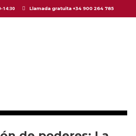
0-14:30
Llamada gratuita +34 900 264 785
Inicio
La firma
Equipo
Legal
Asesorí
ión de poderes: La