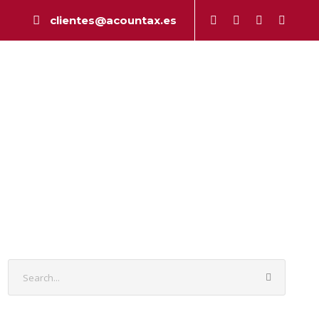
clientes@acountax.es
a
Peritaje
Publicaciones
Contacto