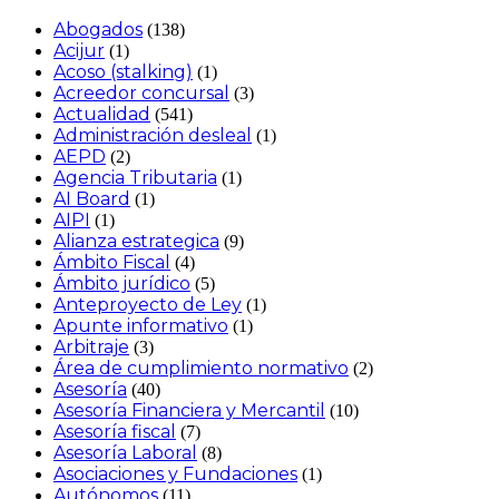
Abogados
(138)
Acijur
(1)
Acoso (stalking)
(1)
Acreedor concursal
(3)
Actualidad
(541)
Administración desleal
(1)
AEPD
(2)
Agencia Tributaria
(1)
AI Board
(1)
AIPI
(1)
Alianza estrategica
(9)
Ámbito Fiscal
(4)
Ámbito jurídico
(5)
Anteproyecto de Ley
(1)
Apunte informativo
(1)
Arbitraje
(3)
Área de cumplimiento normativo
(2)
Asesoría
(40)
Asesoría Financiera y Mercantil
(10)
Asesoría fiscal
(7)
Asesoría Laboral
(8)
Asociaciones y Fundaciones
(1)
Autónomos
(11)