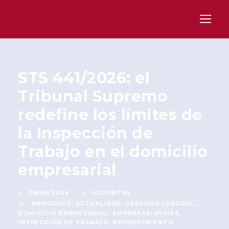
STS 441/2026: el
Tribunal Supremo
redefine los límites de
la Inspección de
Trabajo en el domicilio
empresarial
08/05/2026
ACOUNTAX
ABOGADOS
,
ACTUALIDAD
,
DERECHO LABORAL
,
DOMICILIO EMPRESARIAL
,
EMPRESAS; PYMES
,
INSPECCIÓN DE TRABAJO
,
PROCEDIMIENTO