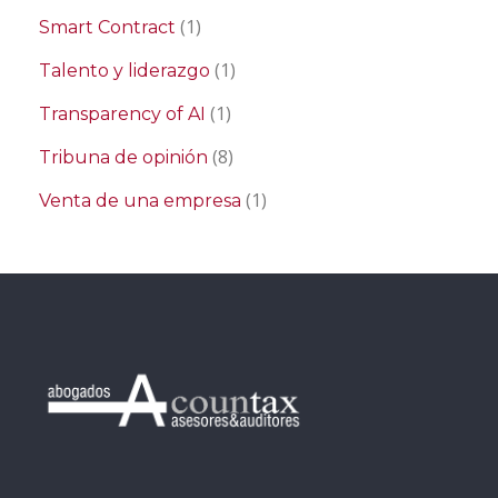
(1)
Smart Contract
(1)
Talento y liderazgo
(1)
Transparency of AI
(8)
Tribuna de opinión
(1)
Venta de una empresa