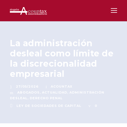
La administración
desleal como límite de
la discrecionalidad
empresarial
27/05/2026
ACOUNTAX
ABOGADOS
,
ACTUALIDAD
,
ADMINISTRACIÓN
DESLEAL
,
DERECHO PENAL
LEY DE SOCIEDADES DE CAPITAL
0