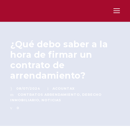
¿Qué debo saber a la
hora de firmar un
contrato de
arrendamiento?
08/07/2024
ACOUNTAX
CONTRATOS ARRENDAMIENTO
,
DERECHO
INMOBILIARIO
,
NOTICIAS
0