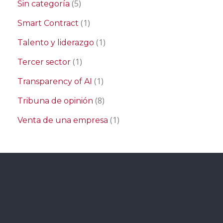
(5)
Sin categoría
(1)
Smart Contract
(1)
Talento y liderazgo
(1)
Tercer sector
(1)
Transparency of AI
(8)
Tribuna de opinión
(1)
Venta de una empresa