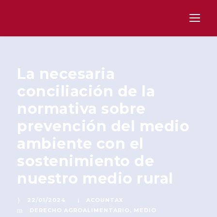
La necesaria
conciliación de la
normativa sobre
prevención del medio
ambiente con el
sostenimiento de
nuestro medio rural
22/01/2024
ACOUNTAX
DERECHO AGROALIMENTARIO
,
MEDIO