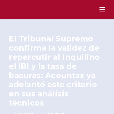
El Tribunal Supremo
confirma la validez de
repercutir al inquilino
el IBI y la tasa de
basuras: Acountax ya
adelantó este criterio
en sus análisis
técnicos