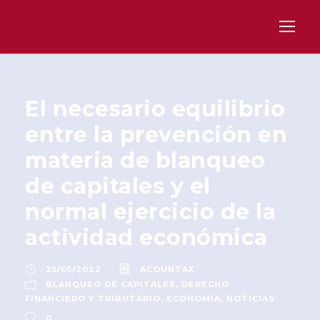
El necesario equilibrio
entre la prevención en
materia de blanqueo
de capitales y el
normal ejercicio de la
actividad económica
25/05/2022
ACOUNTAX
BLANQUEO DE CAPITALES
,
DERECHO
FINANCIERO Y TRIBUTARIO
,
ECONOMIA
,
NOTICIAS
0