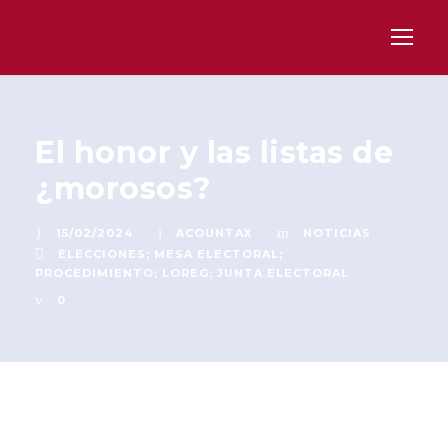
El honor y las listas de
¿morosos?
15/02/2024
ACOUNTAX
NOTICIAS
ELECCIONES; MESA ELECTORAL;
PROCEDIMIENTO; LOREG; JUNTA ELECTORAL
0