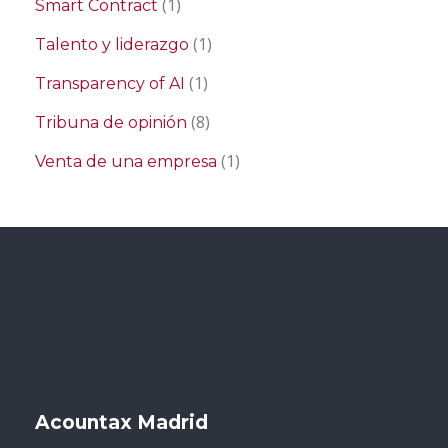
(1)
Smart Contract
(1)
Talento y liderazgo
(1)
Transparency of AI
(8)
Tribuna de opinión
(1)
Venta de una empresa
Acountax Madrid