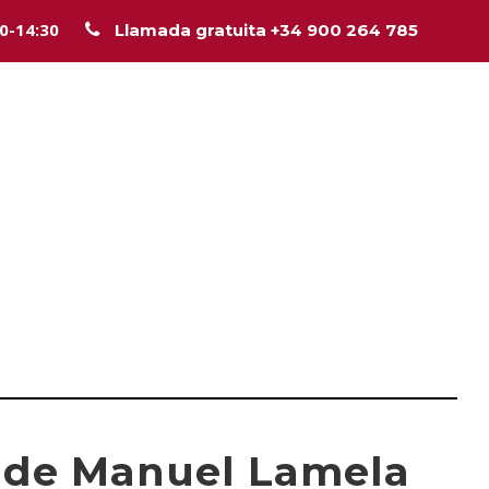
00-14:30
Llamada gratuita +34 900 264 785
Inicio
La firma
Equipo
Legal
Asesorí
n de Manuel Lamela