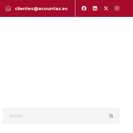
clientes@acountax.es
a
Peritaje
Publicaciones
Contacto