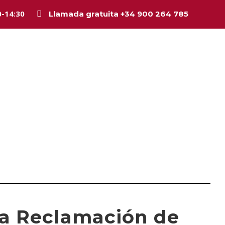
0-14:30
Llamada gratuita +34 900 264 785
Inicio
La firma
Equipo
Legal
Asesorí
la Reclamación de