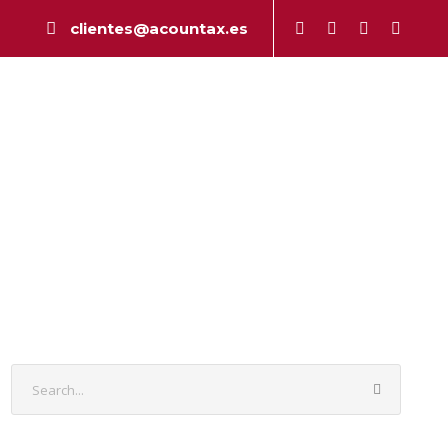
clientes@acountax.es
a
Peritaje
Publicaciones
Contacto