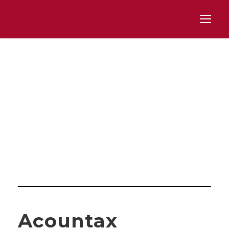
Day
DICIEMBRE 27, 2023
Acountax