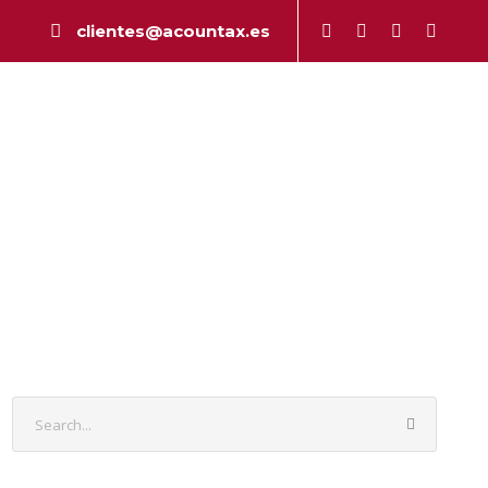
clientes@acountax.es
a
Peritaje
Publicaciones
Contacto