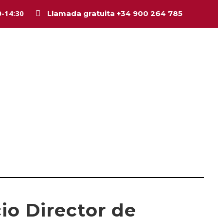
0-14:30
Llamada gratuita +34 900 264 785
Inicio
La firma
Equipo
Legal
Asesorí
io Director de