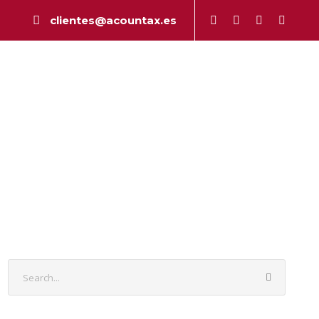
clientes@acountax.es
a
Peritaje
Publicaciones
Contacto