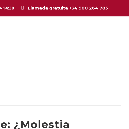
0-14:30
Llamada gratuita +34 900 264 785
Inicio
La firma
Equipo
Legal
Asesorí
: ¿Molestia