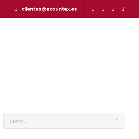
clientes@acountax.es
a
Peritaje
Publicaciones
Contacto