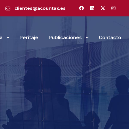
clientes@acountax.es
a
Peritaje
Publicaciones
Contacto