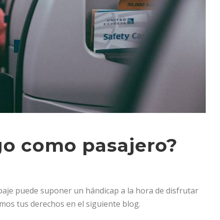
go como pasajero?
ipaje puede suponer un hándicap a la hora de disfrutar
amos tus derechos en el siguiente blog.