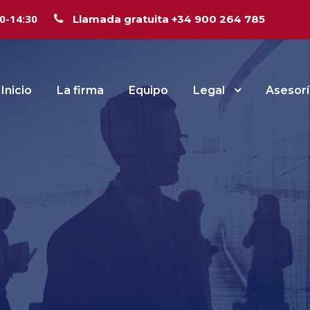
00-14:30
Llamada gratuita +34 900 264 785
Inicio
La firma
Equipo
Legal
Asesorí