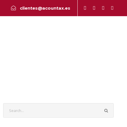
clientes@acountax.es
a
Peritaje
Publicaciones
Contacto