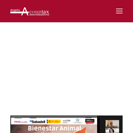
Tag
PENSIONES; SEGURIDAD SOCIAL;
ACTUALIDAD; ECONOMIA; TRABAJADORES