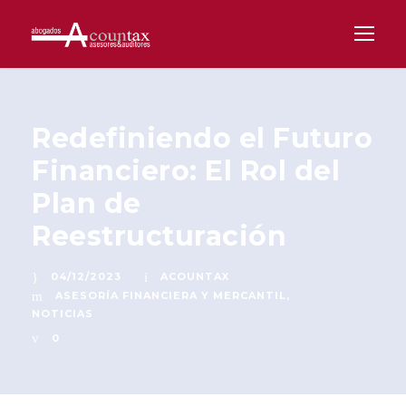
Redefiniendo el Futuro
Financiero: El Rol del
Plan de
Reestructuración
04/12/2023
ACOUNTAX
ASESORÍA FINANCIERA Y MERCANTIL
,
NOTICIAS
0