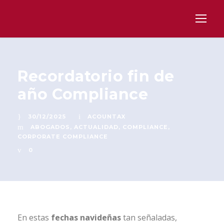
Recordatorio fin de
año Compliance
30/12/2025
ACOUNTAX
ABOGADOS
,
ACTUALIDAD
,
COMPLIANCE
,
CORPORATE COMPLIANCE
0
En estas
fechas navideñas
tan señaladas,